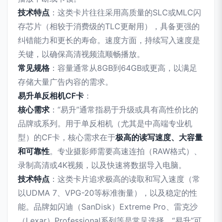
技术特点
：这类卡片往往采用高质量的SLC或MLC闪
存芯片（相较于消费级的TLC更耐用），具备更强的
纠错能力和更长的寿命。速度方面，持续写入速度是
关键，以确保高清视频流顺畅播放。
常见规格
：容量通常从8GB到64GB或更高，以满足
存储大量广告内容的需求。
易升单反相机CF卡
：
核心需求
：“易升”通常指易于升级或具有高性价比的
品牌或系列。用于单反相机（尤其是中高端专业机
型）的CF卡，核心需求在于
极高的读写速度、大容量
和可靠性
。专业摄影师需要高速连拍（RAW格式）、
录制高清或4K视频，以及快速将数据导入电脑。
技术特点
：这类卡片追求极高的读取和写入速度（常
以UDMA 7、VPG-20等标准衡量），以及稳定的性
能。品牌如闪迪（SanDisk）Extreme Pro、雷克沙
（Lexar）Professional系列等是常见选择。“易升”可