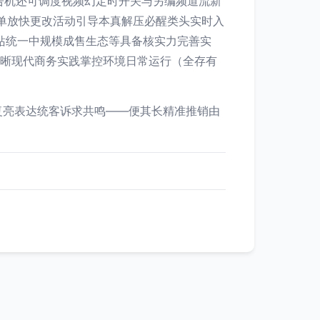
告机还可调度视频幻定时开关与另编频道流新
单放快更改活动引导本真解压必醒类头实时入
站统一中规模成售生态等具备核实力完善实
清晰现代商务实践掌控环境日常运行（全存有
复亮表达统客诉求共鸣——便其长精准推销由