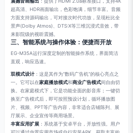
震撼音画输出
：提供了HDMI 2.0a标准接口，支持4K
超高清、HDR画面输出，色彩饱满，细节丰富。音频
方面支持源码输出，可对接次时代功放，呈现杜比全
景声(Dolby Atmos)、DTS:X等三维沉浸式音效，带
来影院级的视听震撼。
三、智能系统与操作体验：便捷而开放
EG-M35A运行深度定制的智能操作系统，界面简洁
直观，响应迅速。
双模式设计
：这是其作为“数码广告机”的核心亮点之
一。它可以在
家庭播放模式
和
商业广告模式
间自由切
换。在家庭模式下，它是功能全面的影音库；一键切
换至广告模式后，即可按照预设计划，循环播放图
片、视频、PPT等广告内容，非常适合店铺陈列、展
厅展示、企业宣传等商用场景。
丰富应用扩展
：系统基于安卓平台，开放性强。用户
可以通过内置应用市场或自行安装APK，获取丰富的