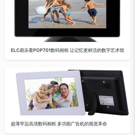
ELC易乐看POP701数码相框 让记忆更鲜活的数字艺术馆
超薄窄边高清数码相框 多功能广告机的视觉革命